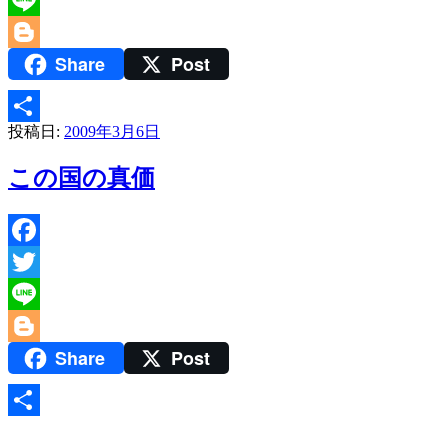
Line
Share
Post
Blogger
投稿日:
2009年3月6日
共
有
この国の真価
Facebook
Twitter
Line
Share
Post
Blogger
共