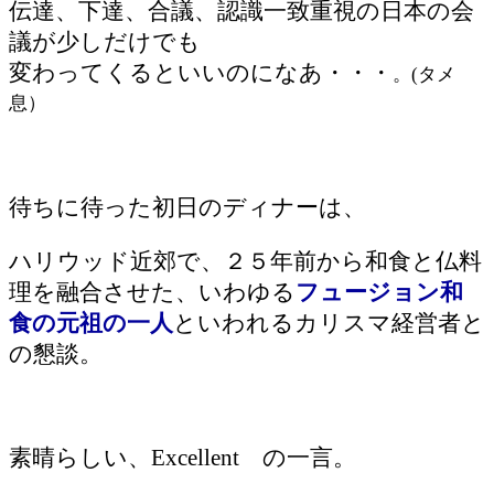
伝達、下達、合議、認識一致重視の日本の会
議が少しだけでも
変わってくるといいのになあ・・・
。(タメ
息）
待ちに待った初日のディナーは、
ハリウッド近郊で、２５年前から和食と仏料
理を融合させた、いわゆる
フュージョン和
食の元祖の一人
といわれるカリスマ経営者と
の懇談。
素晴らしい、Excellent の一言。