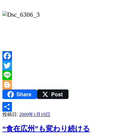
Facebook
Twitter
Line
Share
Post
Blogger
投稿日:
2009年1月19日
共
有
“食在広州”も変わり続ける