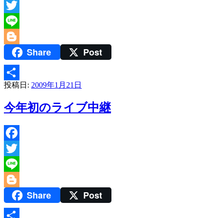
Facebook
Twitter
Line
Share
Post
Blogger
投稿日:
2009年1月21日
共
有
今年初のライブ中継
Facebook
Twitter
Line
Share
Post
Blogger