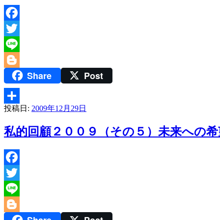
Facebook
Twitter
Line
Share
Post
Blogger
投稿日:
2009年12月29日
共
有
私的回顧２００９（その５）未来への希
Facebook
Twitter
Line
Blogger