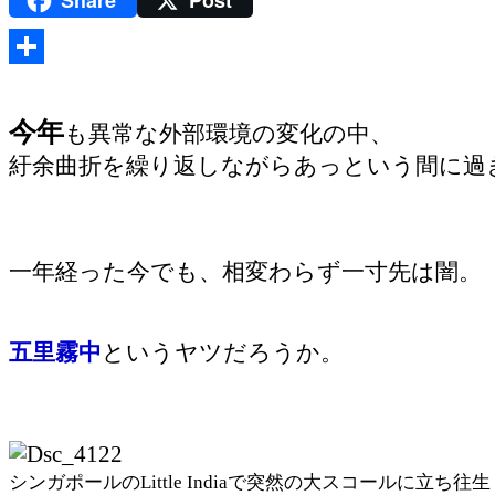
Share
Post
共
有
今年
も異常な外部環境の変化の中、
紆余曲折を繰り返しながらあっという間に過
一年経った今でも、相変わらず一寸先は闇。
五里霧中
というヤツだろうか。
シンガポールのLittle Indiaで突然の大スコールに立ち