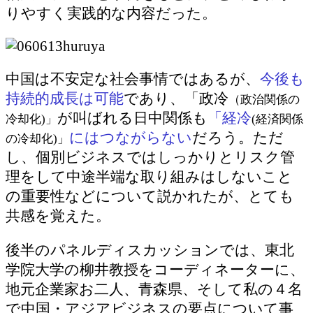
りやすく実践的な内容だった。
中国は不安定な社会事情ではあるが、
今後も
持続的成長は可能
であり、「政冷
（政治関係の
が叫ばれる日中関係も
「経冷
冷却化)」
(経済関係
にはつながらない
だろう
。ただ
の冷却化)」
し、個別ビジネスではしっかりとリスク管
理をして中途半端な取り組みはしないこと
の重要性などについて説かれたが、とても
共感を覚えた。
後半のパネルディスカッションでは、東北
学院大学の柳井教授をコーディネーターに、
地元企業家お二人、青森県、そして私の４名
で中国・アジアビジネスの要点について事