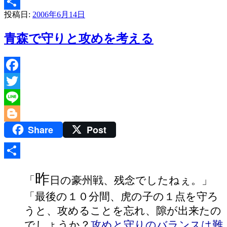
投稿日:
2006年6月14日
共
有
青森で守りと攻めを考える
Facebook
Twitter
Line
Share
Post
Blogger
共
昨
「
日の豪州戦、残念でしたねぇ。」
有
「最後の１０分間、虎の子の１点を守ろ
うと、攻めることを忘れ、隙が出来たの
でしょうか？
攻めと守りのバランスは難