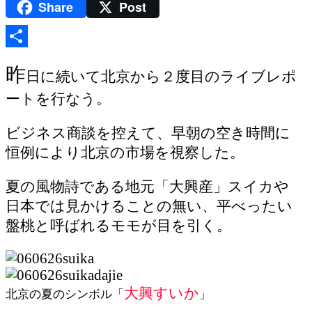
Share
Post
Blogger
共
昨
日に続いて北京から２度目のライブレポ
有
ートを行なう。
ビジネス商談を控えて、早朝の空き時間に
恒例により北京の市場を視察した。
夏の風物詩である地元「大興産」スイカや
日本では見かけることの無い、平べったい
盤桃と呼ばれるモモが目を引く。
大興すいか
北京の夏のシンボル「
」