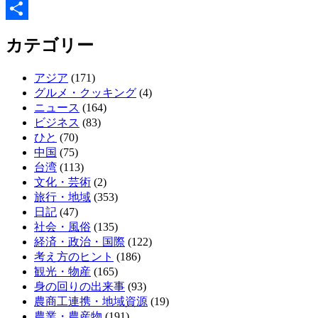
共
カテゴリー
有
アジア
(171)
グルメ・クッキング
(4)
ニュース
(164)
ビジネス
(83)
ひと
(70)
中国
(75)
台湾
(113)
文化・芸術
(2)
旅行・地域
(353)
日記
(47)
社会・風俗
(135)
経済・政治・国際
(122)
考え方のヒント
(186)
観光・物産
(165)
身の回りの出来事
(93)
農商工連携・地域資源
(19)
農業・農産物
(191)