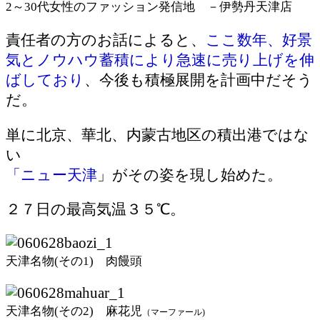
2～30代女性のファッション発信地 －伊勢丹天津店
責任者の方のお話によると、
ここ数年、好景
気とノウハウ蓄積により急速に売り上げを伸
ばしており
、今後も積極展開を計画中だそう
だ。
単に北京、華北、内蒙古地区の積出港ではな
い
「ニュー天津
」がその姿を現し始めた。
２７日の最高気温３５℃。
天津名物(その1) 肉饅頭
天津名物(その2) 麻花児
（マーファール)