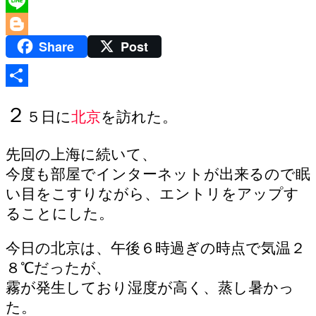
Twitter
Line
Share
Post
Blogger
共
２
５日に
北京
を訪れた。
有
先回の上海に続いて、
今度も部屋でインターネットが出来るので眠
い目をこすりながら、エントリをアップす
ることにした。
今日の北京は、午後６時過ぎの時点で気温２
８℃だったが、
霧が発生しており湿度が高く、蒸し暑かっ
た。