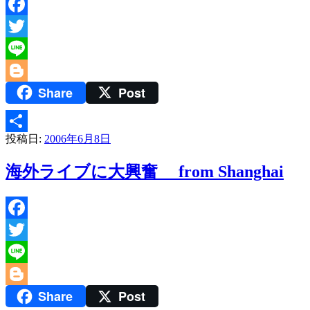
Facebook
Twitter
Line
Share
Post
Blogger
投稿日:
2006年6月8日
共
有
海外ライブに大興奮 from Shanghai
Facebook
Twitter
Line
Share
Post
Blogger