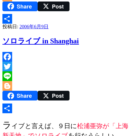
Share
Post
Blogger
投稿日:
2006年6月9日
共
有
ソロライブ in Shanghai
Facebook
Twitter
Line
Share
Post
Blogger
共
ラ
イブと言えば、９日に
松浦亜弥が「上海
有
新天地」でソロライブ
を行なうらしい。