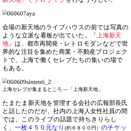
会場の新天地のライブハウスの前では写真の
ような立派な看板が出ていた。「
上海新天
地
」は、都市再開発・レトロモダンなどで世
界的な注目を集めた商業・不動産プロジェク
トで、上海で働くセレブたちの集いの場で
もある。
上海セレブが集まるところ ―「上海新天地」
たまたま新天地を管理する会社の広報部長氏
と話したのだが、社内の上海人女性社員の間
では、このライブの話題で持ちきりらし
く、
一枚４５０元
なり
のチケッ
(約６８００円）