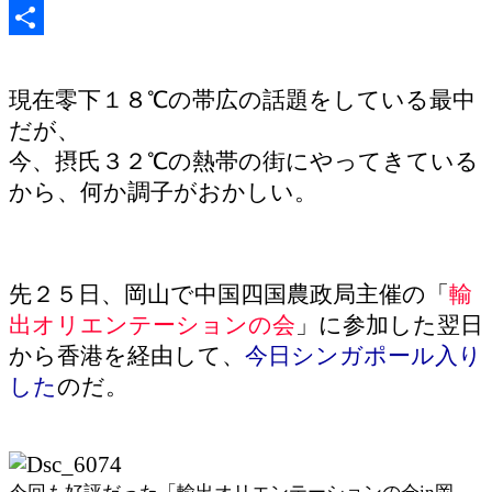
共
有
現在零下１８℃の帯広の話題をしている最中
だが、
今、摂氏３２℃の熱帯の街にやってきている
から、何か調子がおかしい。
先２５日、岡山で中国四国農政局主催の「
輸
出オリエンテーションの会
」に参加した翌日
から香港を経由して、
今日シンガポール入り
した
のだ。