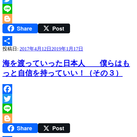
Twitter
Line
Share
Post
Blogger
投稿日:
2017年4月12日
2019年1月17日
共
有
海を渡っていった日本人 僕らはも
っと自信を持っていい！（その３）
Facebook
Twitter
Line
Share
Post
Blogger