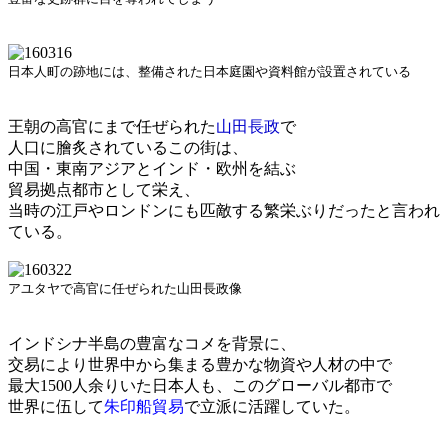
日本人町の跡地には、整備された日本庭園や資料館が設置されている
王朝の高官にまで任ぜられた
山田長政
で
人口に膾炙されているこの街は、
中国・東南アジアとインド・欧州を結ぶ
貿易拠点都市として栄え、
当時の江戸やロンドンにも匹敵する繁栄ぶりだったと言われ
ている。
アユタヤで高官に任ぜられた山田長政像
インドシナ半島の豊富なコメを背景に、
交易により世界中から集まる豊かな物資や人材の中で
最大1500人余りいた日本人も、このグローバル都市で
世界に伍して
朱印船貿易
で立派に活躍していた。