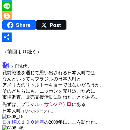
Twitter
Line
Share
Post
Blogger
共
（前回より続く）
有
翻
って現代。
戦前戦後を通じて思い出される日本人町では
なんといってもブラジルの日本人町と
アメリカのリトルトーキョーではないだろうか。
そのどちらにも、ニッポンを売り込むために
市場調査、販売支援活動に訪ねたことがある。
サンパウロ
先ずは、ブラジル・
にある
日本人町
。
（リベルターデ）
日系移民１００周年
の2008年にここを訪れた。