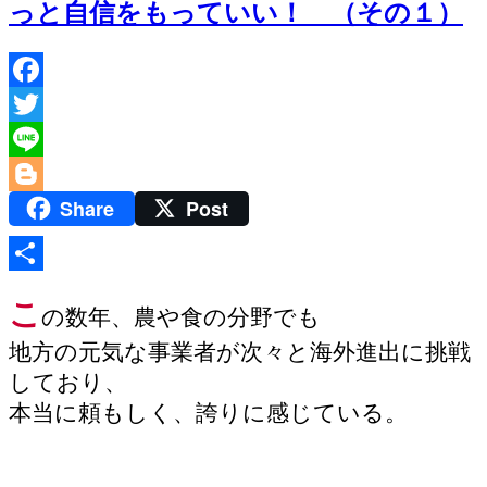
っと自信をもっていい！ （その１）
Facebook
Twitter
Line
Share
Post
Blogger
共
こ
の数年、農や食の分野でも
有
地方の元気な事業者が次々と海外進出に挑戦
しており、
本当に頼もしく、誇りに感じている。