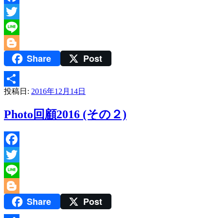
Facebook
Twitter
Line
Share
Post
Blogger
投稿日:
2016年12月14日
共
有
Photo回顧2016 (その２)
Facebook
Twitter
Line
Share
Post
Blogger