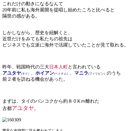
これだけの動きになるなんて
20年前に私も海外展開を提唱し始めたころと比べると
隔世の感がある。
しかしながら、歴史を紐解くと、
近世だけをみても私たちの祖先は
ビジネスでも立派に海外で活躍していたことが見て取れる。
昨年、戦国時代の三大
日本人町
と言われている
アユタヤ
、
ホイアン
、
マニラ
のうち
(タイ）
(ベトナム）
(フィリピン）
前２者を訪ねる機会があった。
まずは、タイのバンコクから約８０Kｍ離れた
アユタヤ
古都
。
豊富な史跡群に目を奪われてしまう