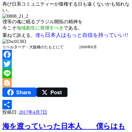
再び日系コミュニティーが復権する日も遠くないかも知れな
い。
僕等の魂に眠るブラジル開拓の精神を
今こそ
地域創生に発揮すべき
である。
日
本人はもっと自信を持っていい!!
重ねて訴える、
僕ら
リベルターデ・大阪橋のたもとにて 2008年8月
Facebook
Twitter
Line
Share
Post
Blogger
投稿日:
2017年4月7日
共
有
海を渡っていった日本人 僕らはも