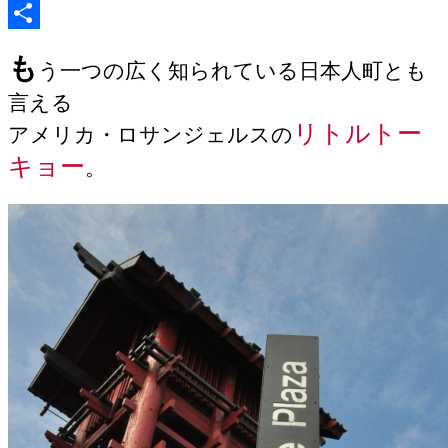
共
も
う一つの広く知られている日本人町とも
有
言える
リトルトー
アメリカ・ロサンジェルスの
キョー
。