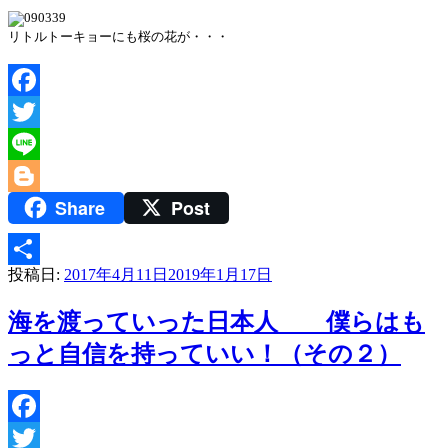
リトルトーキョーにも桜の花が・・・
Facebook
Twitter
Line
Share
Post
Blogger
投稿日:
2017年4月11日
2019年1月17日
共
有
海を渡っていった日本人 僕らはも
っと自信を持っていい！（その２）
Facebook