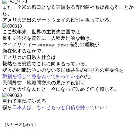
また、全米の窓口となる実績ある専門商社も複数あることか
ら、
アメリカ進出のゲートウェイの役割も担っている。
ここ数年来、世界の主要先進国では
長引く不況を背景に、人種差別的な動き、
マイノリティー
差別の運動が
（社会的弱者・少数者）
顕在化するなかで、
アメリカの日系人社会は
毅然たる態度でこれに向き合っている。
我々の同胞は争いのない多民族共生の在り方の重要性を
戦禍を通じて身を以って知っている
のだ。
民間外交、地域間交流の果たす役割も
とても大切なんだと、今になって改めて強く感じる。
重ねて重ねて訴える、
僕ら
日本人は、もっともっと自信を持っていい！
（シリーズおわり）