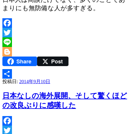
まりにも無防備な人が多すぎる。
Facebook
Twitter
Line
Share
Post
Blogger
投稿日:
2014年9月10日
共
有
日本なしの海外展開、そして驚くほど
の改良ぶりに感嘆した
Facebook