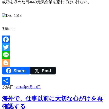
成功を収めた日本の元気企業を忘れてはいけない。
香港にて
Facebook
Twitter
Line
Share
Post
Blogger
投稿日:
2014年9月13日
共
有
海外で、仕事以前に大切な心がけを再
確認する