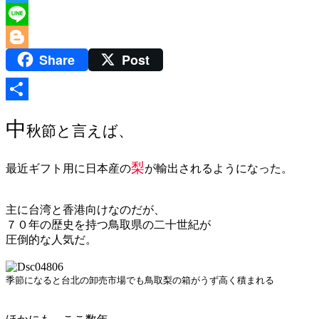
Twitter
Line
Share
Post
Blogger
共
中
秋節と言えば、
有
梨
最近ギフト用に日本産の
が輸出されるようになった。
主に台湾と香港向けなのだが、
７０年の歴史を持つ鳥取県の二十世紀が
圧倒的な人気だ。
季節になると台北の卸売市場でも鳥取梨の箱がうず高く積まれる