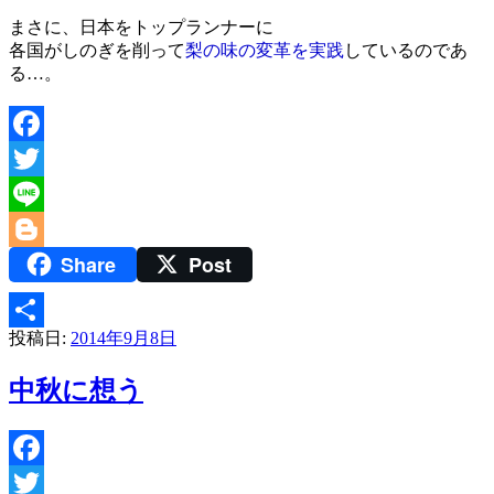
まさに、日本をトップランナーに
各国がしのぎを削って
梨の味の変革を実践
しているのであ
る…。
Facebook
Twitter
Line
Share
Post
Blogger
投稿日:
2014年9月8日
共
有
中秋に想う
Facebook