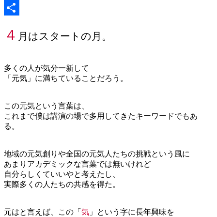
共
４
月はスタートの月。
有
多くの人が気分一新して
「元気」に満ちていることだろう。
この元気という言葉は、
これまで僕は講演の場で多用してきたキーワードでもあ
る。
地域の元気創りや全国の元気人たちの挑戦という風に
あまりアカデミックな言葉では無いけれど
自分らしくていいやと考えたし、
実際多くの人たちの共感を得た。
元はと言えば、この「
気
」という字に長年興味を