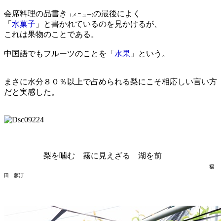
会席料理の品書き
の最後によく
（メニュー)
「
水菓子
」と書かれているのを見かけるが、
これは果物のことである。
中国語でもフルーツのことを「
水果
」という。
まさに水分８０％以上で占められる梨にこそ相応しい言い方
だと実感した。
梨を噛む 霧に見えざる 湖を前
福
田 蓼汀