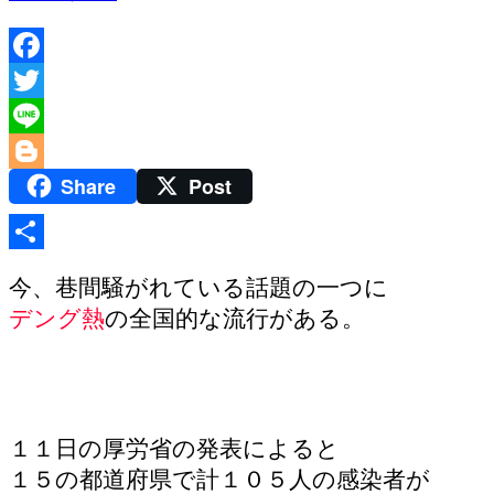
Facebook
Twitter
Line
Share
Post
Blogger
共
今、巷間騒がれている話題の一つに
有
デング熱
の全国的な流行がある。
１１日の厚労省の発表によると
１５の都道府県で計１０５人の感染者が