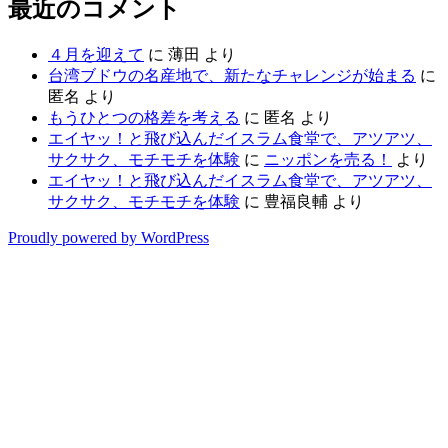
最近のコメント
４月を迎えて
に
薄田
より
台湾ブドウの名産地で、新たなチャレンジが始まる
に
匿名
より
もうひとつの格差を考える
に
匿名
より
エイヤッ！と飛び込んだイスラム食堂で、アツアツ、
サクサク、モチモチを体験
に
ニッポンを売る！
より
エイヤッ！と飛び込んだイスラム食堂で、アツアツ、
サクサク、モチモチを体験
に
豊福良輔
より
Proudly powered by WordPress